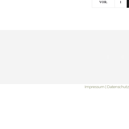
VOR.
1
Impressum
|
Datenschutz
© Stephan Wolf Film