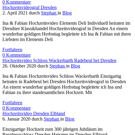
0
Kommentare
Hochzeitsvideograf Dresden
2. April 2021
durch
Stephan
in
Blog
Ina & Fabian Hochzeitsvideo Elements Deli Individuell heiraten im
Dresdner Klassikhandel Hochzeitsvideograf in Dresden An einem
wunderbar goldigen Herbsttag begleitete ich Ina & Fabian mit ihren
Liebsten im Elements Deli
Fortfahren
0
Kommentare
Hochzeitsvideo Schloss Wackerbarth Radebeul bei Dresden
26. Oktober 2020
durch
Stephan
in
Blog
Ina & Fabian Hochzeitsvideo Schloss Wackerbarth Einzigartig
heiraten in Radebeul bei Dresden Hochzeitsvideograf in Dresden
An einem wunderbar goldigen Herbsttag begleitete ich Ina und
Fabian zu ihrer standesamtlichen Hochzeit. Mit
Fortfahren
0
Kommentare
Hochzeitsvideo Dresden Elbland
6. Januar 2020
durch
Stephan
in
Blog
Einzigartige Hochzeit zum 300 jährigen Jubiläum im
Residenzschloss Dresden Heiraten im Dresden Elbland