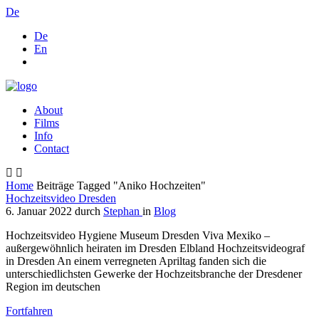
De
De
En
About
Films
Info
Contact
Home
Beiträge Tagged "Aniko Hochzeiten"
Hochzeitsvideo Dresden
6. Januar 2022
durch
Stephan
in
Blog
Hochzeitsvideo Hygiene Museum Dresden Viva Mexiko –
außergewöhnlich heiraten im Dresden Elbland Hochzeitsvideograf
in Dresden An einem verregneten Apriltag fanden sich die
unterschiedlichsten Gewerke der Hochzeitsbranche der Dresdener
Region im deutschen
Fortfahren