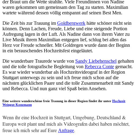
der Braut um die Wette strahlte. Viele Freundinnen von Nadine
waren gekommen um gemeinsam den Tag zu starten. Maximilian
wartete während dessen völlig entspannt auf seinen Best Men.
Die Zeit bis zur Trauung im
Goldbergwerk
hätte schöner nicht sein
können. Denn Lachen, Freude, Liebe und eine steigende Portion
Aufregung lagen in der Luft. Als Nadine dann von ihrem Vater zu
Live Musik ihrem Maximilian entgegen lief, schlug bei allen das
Herz vor Freude schneller. Mit Goldregen wurde dann der Beginn
in ein berauschendes Hochzeitsfest eingeläutet.
Die wunderbare Traurede wurde von
Sandy Liebehenschel
gehalten
und die tolle fotografische Begleitung von
Rebecca Conte
gemacht.
Es war wieder wunderbar als Hochzeitsvideograf in der Region
Stuttgart unterwegs zu sein und ich freue mich schon auf die
nächsten glücklichen Paare und die tolle Zusammenarbeit mit Sandy
und Rebecca. Und nun ganz viel Spaß beim Ansehen.
Eine weitere wunderschöne freie Trauung in dieser Region findet ihr unter
Hochzeit
Weingut Konzmann
Wenn ihr eine Hochzeit in Stuttgart, Umgebung, Deutschland &
Europa weit plant und mich als Videografen dabei haben möchtet,
freue ich mich sehr auf Eure
.
Anfrage