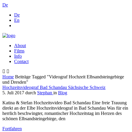
De
De
En
About
Films
Info
Contact
Home
Beiträge Tagged "Videograf Hochzeit Elbsandsteingebirge
und Dresden"
Hochzeitsvideograf Bad Schandau Sächsische Schweiz
5. Juli 2017
durch
Stephan
in
Blog
Katina & Stefan Hochzeitsvideo Bad Schandau Eine freie Trauung
direkt an der Elbe Hochzeitsvideograf in Bad Schandau Was für ein
herrlich beschwingter, romantischer Hochzeitstag im Herzen des
schönen Elbsandsteingebirge, den
Fortfahren