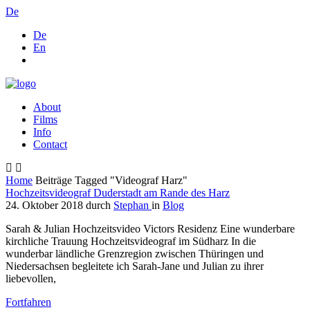
De
De
En
About
Films
Info
Contact
Home
Beiträge Tagged "Videograf Harz"
Hochzeitsvideograf Duderstadt am Rande des Harz
24. Oktober 2018
durch
Stephan
in
Blog
Sarah & Julian Hochzeitsvideo Victors Residenz Eine wunderbare
kirchliche Trauung Hochzeitsvideograf im Südharz In die
wunderbar ländliche Grenzregion zwischen Thüringen und
Niedersachsen begleitete ich Sarah-Jane und Julian zu ihrer
liebevollen,
Fortfahren