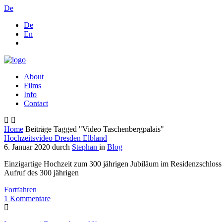
De
De
En
About
Films
Info
Contact
Home
Beiträge Tagged "Video Taschenbergpalais"
Hochzeitsvideo Dresden Elbland
6. Januar 2020
durch
Stephan
in
Blog
Einzigartige Hochzeit zum 300 jährigen Jubiläum im Residenzschlo
Aufruf des 300 jährigen
Fortfahren
1
Kommentare