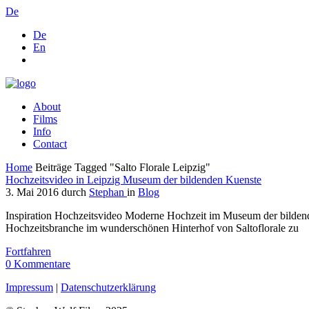
De
De
En
About
Films
Info
Contact
Home
Beiträge Tagged "Salto Florale Leipzig"
Hochzeitsvideo in Leipzig Museum der bildenden Kuenste
3. Mai 2016
durch
Stephan
in
Blog
Inspiration Hochzeitsvideo Moderne Hochzeit im Museum der bildende
Hochzeitsbranche im wunderschönen Hinterhof von Saltoflorale zu
Fortfahren
0
Kommentare
Impressum
|
Datenschutzerklärung