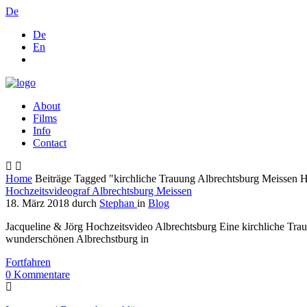
De
De
En
About
Films
Info
Contact
Home
Beiträge Tagged "kirchliche Trauung Albrechtsburg Meissen 
Hochzeitsvideograf Albrechtsburg Meissen
18. März 2018
durch
Stephan
in
Blog
Jacqueline & Jörg Hochzeitsvideo Albrechtsburg Eine kirchliche Tra
wunderschönen Albrechstburg in
Fortfahren
0
Kommentare