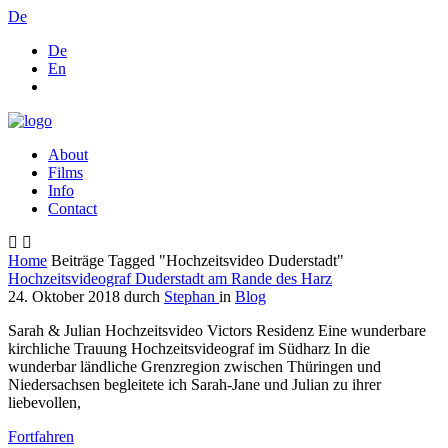
De
De
En
About
Films
Info
Contact
Home
Beiträge Tagged "Hochzeitsvideo Duderstadt"
Hochzeitsvideograf Duderstadt am Rande des Harz
24. Oktober 2018
durch
Stephan
in
Blog
Sarah & Julian Hochzeitsvideo Victors Residenz Eine wunderbare
kirchliche Trauung Hochzeitsvideograf im Südharz In die
wunderbar ländliche Grenzregion zwischen Thüringen und
Niedersachsen begleitete ich Sarah-Jane und Julian zu ihrer
liebevollen,
Fortfahren