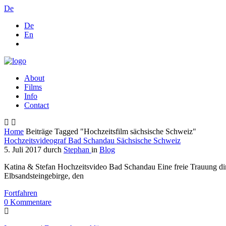
De
De
En
About
Films
Info
Contact
Home
Beiträge Tagged "Hochzeitsfilm sächsische Schweiz"
Hochzeitsvideograf Bad Schandau Sächsische Schweiz
5. Juli 2017
durch
Stephan
in
Blog
Katina & Stefan Hochzeitsvideo Bad Schandau Eine freie Trauung dir
Elbsandsteingebirge, den
Fortfahren
0
Kommentare