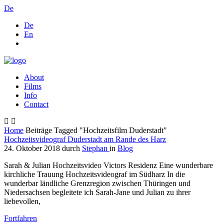
De
De
En
About
Films
Info
Contact
Home
Beiträge Tagged "Hochzeitsfilm Duderstadt"
Hochzeitsvideograf Duderstadt am Rande des Harz
24. Oktober 2018
durch
Stephan
in
Blog
Sarah & Julian Hochzeitsvideo Victors Residenz Eine wunderbare
kirchliche Trauung Hochzeitsvideograf im Südharz In die
wunderbar ländliche Grenzregion zwischen Thüringen und
Niedersachsen begleitete ich Sarah-Jane und Julian zu ihrer
liebevollen,
Fortfahren