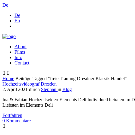
De
De
En
About
Films
Info
Contact
Home
Beiträge Tagged "freie Trauung Dresdner Klassik Handel"
Hochzeitsvideograf Dresden
2. April 2021
durch
Stephan
in
Blog
Ina & Fabian Hochzeitsvideo Elements Deli Individuell heiraten im D
Liebsten im Elements Deli
Fortfahren
0
Kommentare