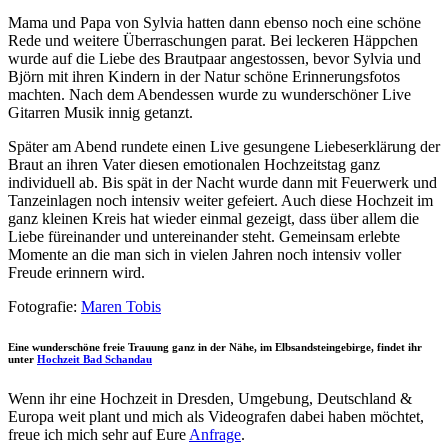
Mama und Papa von Sylvia hatten dann ebenso noch eine schöne
Rede und weitere Überraschungen parat. Bei leckeren Häppchen
wurde auf die Liebe des Brautpaar angestossen, bevor Sylvia und
Björn mit ihren Kindern in der Natur schöne Erinnerungsfotos
machten. Nach dem Abendessen wurde zu wunderschöner Live
Gitarren Musik innig getanzt.
Später am Abend rundete einen Live gesungene Liebeserklärung der
Braut an ihren Vater diesen emotionalen Hochzeitstag ganz
individuell ab. Bis spät in der Nacht wurde dann mit Feuerwerk und
Tanzeinlagen noch intensiv weiter gefeiert. Auch diese Hochzeit im
ganz kleinen Kreis hat wieder einmal gezeigt, dass über allem die
Liebe füreinander und untereinander steht. Gemeinsam erlebte
Momente an die man sich in vielen Jahren noch intensiv voller
Freude erinnern wird.
Fotografie:
Maren Tobis
Eine wunderschöne freie Trauung ganz in der Nähe, im Elbsandsteingebirge, findet ihr
unter
Hochzeit Bad Schandau
Wenn ihr eine Hochzeit in Dresden, Umgebung, Deutschland &
Europa weit plant und mich als Videografen dabei haben möchtet,
freue ich mich sehr auf Eure
Anfrage
.