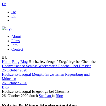
De
De
En
About
Films
Info
Contact
Home
Blog
Blog
Hochzeitsvideograf Erzgebirge bei Chemnitz
Hochzeitsvideo Schloss Wackerbarth Radebeul bei Dresden
26 October 2020
Hochzeitsvideograf Mengkofen zwischen Regensburg und
München
26 October 2020
Blog
Hochzeitsvideograf Erzgebirge bei Chemnitz
26. Oktober 2020
durch
Stephan
in
Blog
Sylvia & Björn Hochzeitsvideo