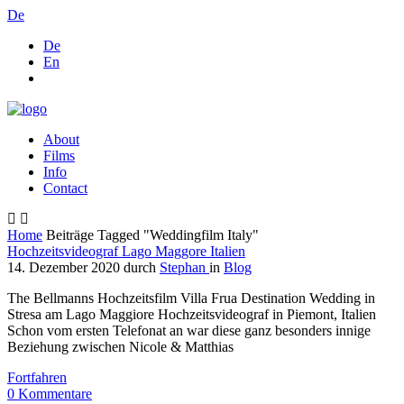
De
De
En
About
Films
Info
Contact
Home
Beiträge Tagged "Weddingfilm Italy"
Hochzeitsvideograf Lago Maggore Italien
14. Dezember 2020
durch
Stephan
in
Blog
The Bellmanns Hochzeitsfilm Villa Frua Destination Wedding in
Stresa am Lago Maggiore Hochzeitsvideograf in Piemont, Italien
Schon vom ersten Telefonat an war diese ganz besonders innige
Beziehung zwischen Nicole & Matthias
Fortfahren
0
Kommentare