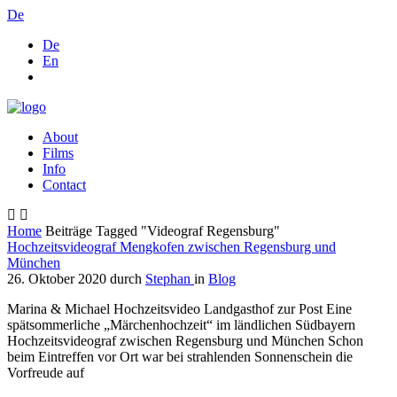
De
De
En
About
Films
Info
Contact
Home
Beiträge Tagged "Videograf Regensburg"
Hochzeitsvideograf Mengkofen zwischen Regensburg und
München
26. Oktober 2020
durch
Stephan
in
Blog
Marina & Michael Hochzeitsvideo Landgasthof zur Post Eine
spätsommerliche „Märchenhochzeit“ im ländlichen Südbayern
Hochzeitsvideograf zwischen Regensburg und München Schon
beim Eintreffen vor Ort war bei strahlenden Sonnenschein die
Vorfreude auf