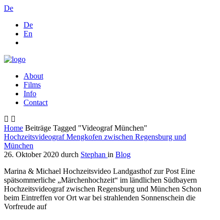
De
De
En
About
Films
Info
Contact
Home
Beiträge Tagged "Videograf München"
Hochzeitsvideograf Mengkofen zwischen Regensburg und
München
26. Oktober 2020
durch
Stephan
in
Blog
Marina & Michael Hochzeitsvideo Landgasthof zur Post Eine
spätsommerliche „Märchenhochzeit“ im ländlichen Südbayern
Hochzeitsvideograf zwischen Regensburg und München Schon
beim Eintreffen vor Ort war bei strahlenden Sonnenschein die
Vorfreude auf