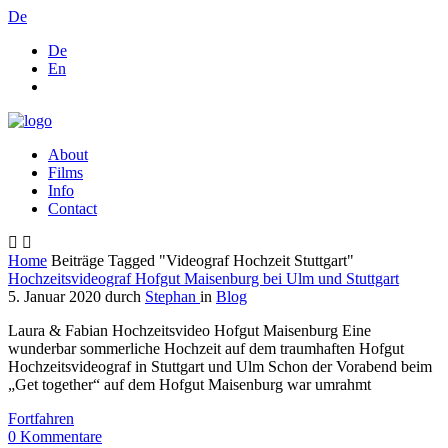
De
De
En
About
Films
Info
Contact
Home
Beiträge Tagged "Videograf Hochzeit Stuttgart"
Hochzeitsvideograf Hofgut Maisenburg bei Ulm und Stuttgart
5. Januar 2020
durch
Stephan
in
Blog
Laura & Fabian Hochzeitsvideo Hofgut Maisenburg Eine
wunderbar sommerliche Hochzeit auf dem traumhaften Hofgut
Hochzeitsvideograf in Stuttgart und Ulm Schon der Vorabend beim
„Get together“ auf dem Hofgut Maisenburg war umrahmt
Fortfahren
0
Kommentare