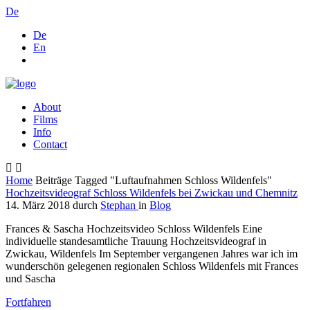
De
De
En
About
Films
Info
Contact
Home
Beiträge Tagged "Luftaufnahmen Schloss Wildenfels"
Hochzeitsvideograf Schloss Wildenfels bei Zwickau und Chemnitz
14. März 2018
durch
Stephan
in
Blog
Frances & Sascha Hochzeitsvideo Schloss Wildenfels Eine
individuelle standesamtliche Trauung Hochzeitsvideograf in
Zwickau, Wildenfels Im September vergangenen Jahres war ich im
wunderschön gelegenen regionalen Schloss Wildenfels mit Frances
und Sascha
Fortfahren