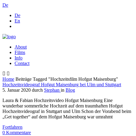
De
De
En
About
Films
Info
Contact
Home
Beiträge Tagged "Hochzeitsfilm Hofgut Maisenburg"
Hochzeitsvideograf Hofgut Maisenburg bei Ulm und Stuttgart
5. Januar 2020
durch
Stephan
in
Blog
Laura & Fabian Hochzeitsvideo Hofgut Maisenburg Eine
wunderbar sommerliche Hochzeit auf dem traumhaften Hofgut
Hochzeitsvideograf in Stuttgart und Ulm Schon der Vorabend beim
„Get together“ auf dem Hofgut Maisenburg war umrahmt
Fortfahren
0
Kommentare